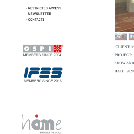
CLIENT:
M
PROJECT:
SHOW AND
DATE:
2020