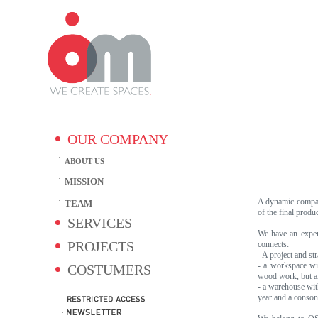
OUR COMPANY
ABOUT US
MISSION
A dynamic company
TEAM
of the final produ
SERVICES
We have an experi
PROJECTS
connects:
- A project and st
- a workspace wi
COSTUMERS
wood work, but als
- a warehouse wit
year and a consona