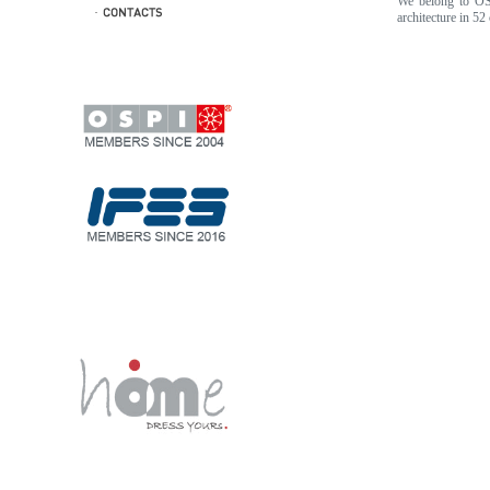
We belong to OSP
architecture in 52 