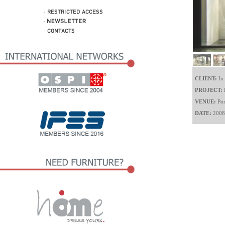
CLIENT:
In
PROJECT:
VENUE:
Por
DATE:
200